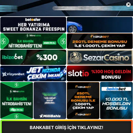
×
BANKABET GİRİŞ İÇİN TIKLAYINIZ!