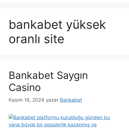
bankabet yüksek
oranlı site
Bankabet Saygın
Casino
Kasım 16, 2024
yazar
Bankabet