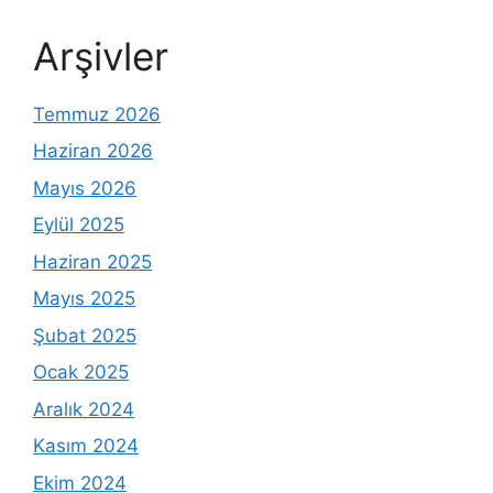
Arşivler
Temmuz 2026
Haziran 2026
Mayıs 2026
Eylül 2025
Haziran 2025
Mayıs 2025
Şubat 2025
Ocak 2025
Aralık 2024
Kasım 2024
Ekim 2024