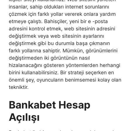
insanlar, sahip oldukları internet sorunlarını
çözmek için farklı yollar vererek onlara yardım
etmeye çalıştı. Bahisçiler, yeni bir e -posta
adresini kontrol etmek, web sitesinin adresini
değiştirmek veya web sitesinin ayarlarını
değiştirmek gibi bu durumla başa çıkmanın
farklı yollarına sahiptir. Mümkün, görünümlerini
değiştirmeden iki görüntünün nasıl
hizalanacağını gösteren yöntemlerden herhangi
birini kullanabilirsiniz. Bir strateji seçerken en
önemli şey, oyuncuların benimsemesi kolay olan
tekniktir.
Bankabet Hesap
Açılışı