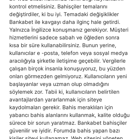
kontrol etmelisiniz. Bahisçiler temalarını
değiştirdiler, ki bu iyi. Temadaki değişiklikler
Bankabet ile kavgayı daha ilginç hale getirdi.
Yalnızca İngilizce konuşmanız gerekiyor. Müşteri
hizmetlerini sadece sabah ve öğleden sonra
kısa bir süre kullanabilirsiniz. Bunun yerine,
kullanıcılar e -posta, telefon veya sosyal medya
aracılığıyla şirketle iletişime geçebilir. Vergilerle
çalışan birçok insanla konuşuyoruz, bu yüzden
onları görmezden gelmiyoruz. Kullanıcıların yeni
başlayanlar veya uzman olup olmadığını
söylemek zor. Tabii ki, kullanıcıların belirtilen
avantajlardan yararlanmak için siteye
kaydolmaları gerekir. Bahis meraklıları için
yabancı bahis alanlarını kullanmak, kalite olduğu
sürece bir sorun yaratmaz. Bankabet bahisçiler
güvenilir ve iyidir. Forumda bahis yapan bazı
kişiler siteyi kullanamaz. Web sitesini yöneten