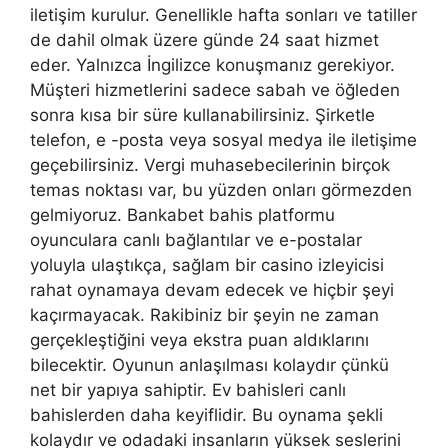
iletişim kurulur. Genellikle hafta sonları ve tatiller
de dahil olmak üzere günde 24 saat hizmet
eder. Yalnızca İngilizce konuşmanız gerekiyor.
Müşteri hizmetlerini sadece sabah ve öğleden
sonra kısa bir süre kullanabilirsiniz. Şirketle
telefon, e -posta veya sosyal medya ile iletişime
geçebilirsiniz. Vergi muhasebecilerinin birçok
temas noktası var, bu yüzden onları görmezden
gelmiyoruz. Bankabet bahis platformu
oyunculara canlı bağlantılar ve e-postalar
yoluyla ulaştıkça, sağlam bir casino izleyicisi
rahat oynamaya devam edecek ve hiçbir şeyi
kaçırmayacak. Rakibiniz bir şeyin ne zaman
gerçekleştiğini veya ekstra puan aldıklarını
bilecektir. Oyunun anlaşılması kolaydır çünkü
net bir yapıya sahiptir. Ev bahisleri canlı
bahislerden daha keyiflidir. Bu oynama şekli
kolaydır ve odadaki insanların yüksek seslerini