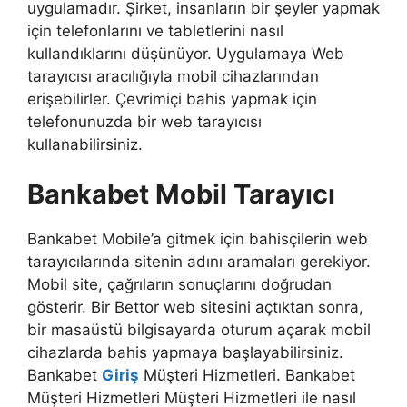
uygulamadır. Şirket, insanların bir şeyler yapmak
için telefonlarını ve tabletlerini nasıl
kullandıklarını düşünüyor. Uygulamaya Web
tarayıcısı aracılığıyla mobil cihazlarından
erişebilirler. Çevrimiçi bahis yapmak için
telefonunuzda bir web tarayıcısı
kullanabilirsiniz.
Bankabet Mobil Tarayıcı
Bankabet Mobile’a gitmek için bahisçilerin web
tarayıcılarında sitenin adını aramaları gerekiyor.
Mobil site, çağrıların sonuçlarını doğrudan
gösterir. Bir Bettor web sitesini açtıktan sonra,
bir masaüstü bilgisayarda oturum açarak mobil
cihazlarda bahis yapmaya başlayabilirsiniz.
Bankabet
Giriş
Müşteri Hizmetleri. Bankabet
Müşteri Hizmetleri Müşteri Hizmetleri ile nasıl