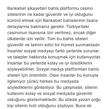
Bankabet şikayetleri bahis platformu casino
sitelerinin ne kadar güvenilir ve iyi olduğunu
kontrol etmek için Bankabet bahislerinin lisans
detaylarına bakmanız gerekir. Türkiye’deki
casinonun lisansına izin verilmez, ancak diğer
ülkelerde izin verilir. Tüm bu bahis siteleri
güvenilir ve tatmin edici bir hizmet sunmaktadır.
İnsanlar sosyal medyayı farklı yerlerde sorunlar
ve talepler hakkında konuşmak için kullanıyorlar.
İnsanlar bu yerlerde kolay ve iyi istediklerini
söyleyebilirler. Sosyal medya platformları bahis
siteleri için önemlidir. Olası insanlar bu konuyla
ilgileniyor çünkü herkes bu medyada
söylediklerini görebiliyor. Bu çalışmalar, sitenin
kullanımı kolay ve sosyal medyada güvenilir
olduğunu göstermektedir. Bu sitede yazan çoğu
kişi sitenin hızlı olduğunu söylüyor. Buna ek