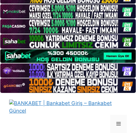
İçeriğe
atla
Menü