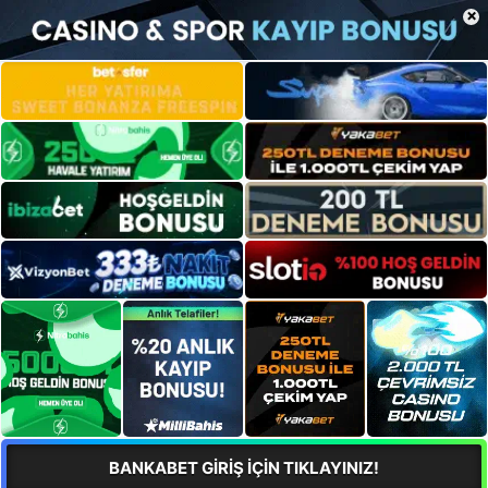
×
BANKABET GİRİŞ İÇİN TIKLAYINIZ!