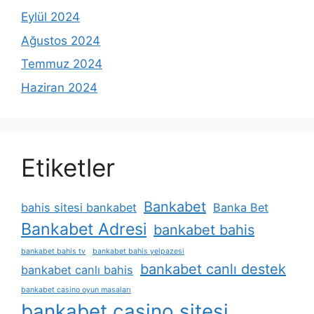
Eylül 2024
Ağustos 2024
Temmuz 2024
Haziran 2024
Etiketler
Bankabet
bahis sitesi bankabet
Banka Bet
Bankabet Adresi
bankabet bahis
bankabet bahis tv
bankabet bahis yelpazesi
bankabet canlı destek
bankabet canlı bahis
bankabet casino oyun masaları
bankabet casino sitesi