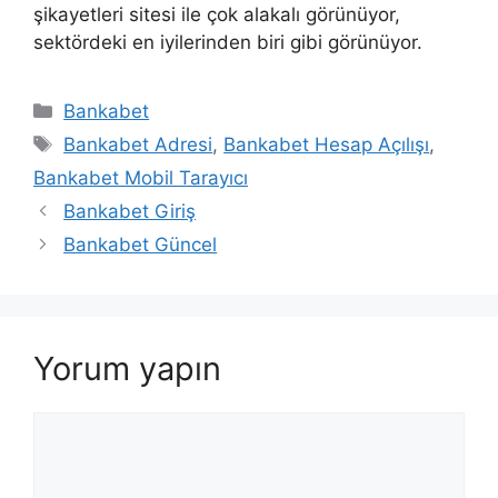
şikayetleri sitesi ile çok alakalı görünüyor,
sektördeki en iyilerinden biri gibi görünüyor.
Kategoriler
Bankabet
Etiketler
Bankabet Adresi
,
Bankabet Hesap Açılışı
,
Bankabet Mobil Tarayıcı
Bankabet Giriş
Bankabet Güncel
Yorum yapın
Yorum