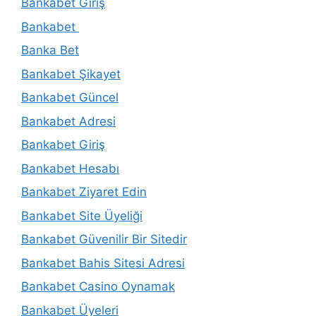
Bankabet Giriş
Bankabet
Banka Bet
Bankabet Şikayet
Bankabet Güncel
Bankabet Adresi
Bankabet Giriş
Bankabet Hesabı
Bankabet Ziyaret Edin
Bankabet Site Üyeliği
Bankabet Güvenilir Bir Sitedir
Bankabet Bahis Sitesi Adresi
Bankabet Casino Oynamak
Bankabet Üyeleri