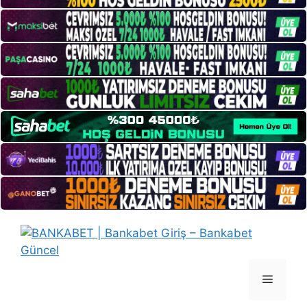
İçeriğe
atla
Menü