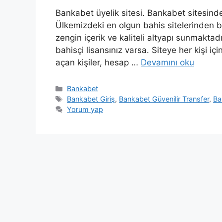
Bankabet üyelik sitesi. Bankabet sitesinde 
Ülkemizdeki en olgun bahis sitelerinden bi
zengin içerik ve kaliteli altyapı sunmaktadır
bahisçi lisansınız varsa. Siteye her kişi içi
açan kişiler, hesap …
Devamını oku
Kategoriler
Bankabet
Etiketler
Bankabet Giriş
,
Bankabet Güvenilir Transfer
,
Ba
Yorum yap