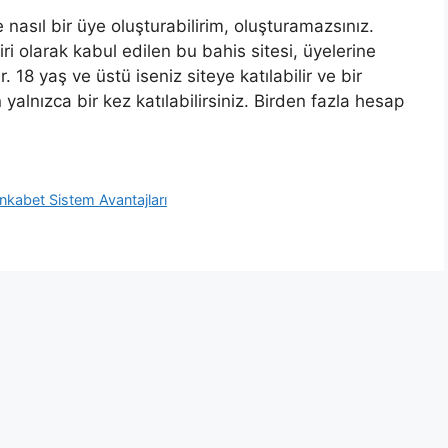
nasıl bir üye oluşturabilirim, oluşturamazsınız.
ri olarak kabul edilen bu bahis sitesi, üyelerine
. 18 yaş ve üstü iseniz siteye katılabilir ve bir
n yalnızca bir kez katılabilirsiniz. Birden fazla hesap
nkabet Sistem Avantajları