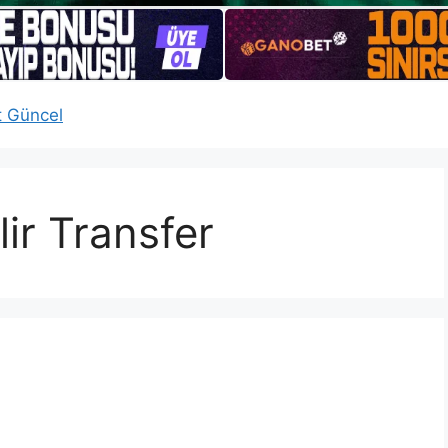
ir Transfer