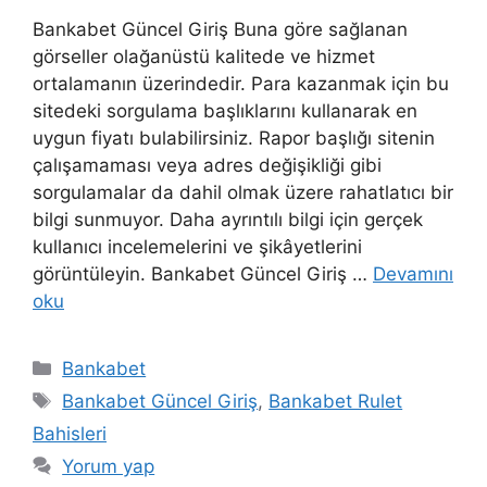
Bankabet Güncel Giriş Buna göre sağlanan
görseller olağanüstü kalitede ve hizmet
ortalamanın üzerindedir. Para kazanmak için bu
sitedeki sorgulama başlıklarını kullanarak en
uygun fiyatı bulabilirsiniz. Rapor başlığı sitenin
çalışamaması veya adres değişikliği gibi
sorgulamalar da dahil olmak üzere rahatlatıcı bir
bilgi sunmuyor. Daha ayrıntılı bilgi için gerçek
kullanıcı incelemelerini ve şikâyetlerini
görüntüleyin. Bankabet Güncel Giriş …
Devamını
oku
Kategoriler
Bankabet
Etiketler
Bankabet Güncel Giriş
,
Bankabet Rulet
Bahisleri
Yorum yap