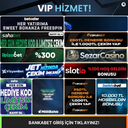
×
BANKABET GİRİŞ İÇİN TIKLAYINIZ!