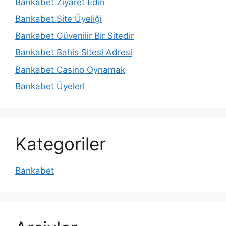
Bankabet Ziyaret Edin
Bankabet Site Üyeliği
Bankabet Güvenilir Bir Sitedir
Bankabet Bahis Sitesi Adresi
Bankabet Casino Oynamak
Bankabet Üyeleri
Kategoriler
Bankabet