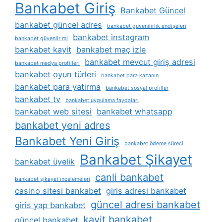
Bankabet Giriş
Bankabet Güncel
bankabet güncel adres
bankabet güvenilirlik endişeleri
bankabet instagram
bankabet güvenlir mi
bankabet kayit
bankabet maç izle
bankabet mevcut giriş adresi
bankabet medya profilleri
bankabet oyun türleri
bankabet para kazanın
bankabet para yatirma
bankabet sosyal profiller
bankabet tv
bankabet uygulama faydaları
bankabet web sitesi
bankabet whatsapp
bankabet yeni adres
Bankabet Yeni Giriş
bankabet ödeme süreci
Bankabet Şikayet
bankabet üyelik
canli bankabet
bankabet şikayet i̇ncelemeleri
casino sitesi bankabet
giris adresi bankabet
güncel adresi bankabet
giris yap bankabet
kayit bankabet
güncel bankabet