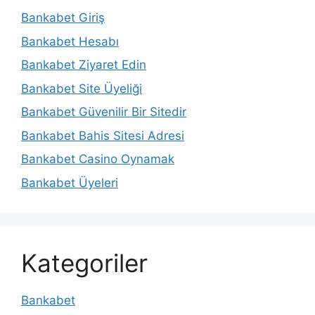
Bankabet Giriş
Bankabet Hesabı
Bankabet Ziyaret Edin
Bankabet Site Üyeliği
Bankabet Güvenilir Bir Sitedir
Bankabet Bahis Sitesi Adresi
Bankabet Casino Oynamak
Bankabet Üyeleri
Kategoriler
Bankabet