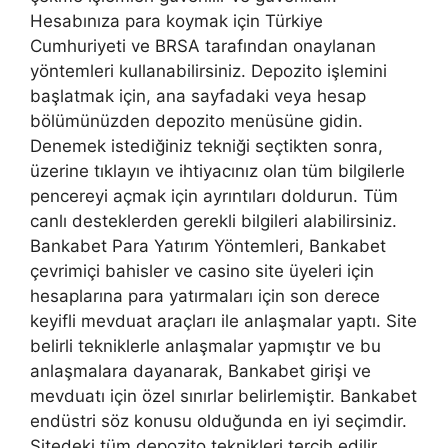
Hesabınıza para koymak için Türkiye
Cumhuriyeti ve BRSA tarafından onaylanan
yöntemleri kullanabilirsiniz. Depozito işlemini
başlatmak için, ana sayfadaki veya hesap
bölümünüzden depozito menüsüne gidin.
Denemek istediğiniz tekniği seçtikten sonra,
üzerine tıklayın ve ihtiyacınız olan tüm bilgilerle
pencereyi açmak için ayrıntıları doldurun. Tüm
canlı desteklerden gerekli bilgileri alabilirsiniz.
Bankabet Para Yatırım Yöntemleri, Bankabet
çevrimiçi bahisler ve casino site üyeleri için
hesaplarına para yatırmaları için son derece
keyifli mevduat araçları ile anlaşmalar yaptı. Site
belirli tekniklerle anlaşmalar yapmıştır ve bu
anlaşmalara dayanarak, Bankabet girişi ve
mevduatı için özel sınırlar belirlemiştir. Bankabet
endüstri söz konusu olduğunda en iyi seçimdir.
Sitedeki tüm depozito teknikleri tercih edilir.