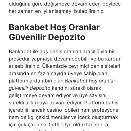
olduğuna göre değişmeye devam eder, böylece
her zaman en iyi anlaşmayı bulabilirsiniz.
Bankabet Hoş Oranlar
Güvenilir Depozito
Bankabet ile hoş bahis oranları aracılığıyla bir
prosedür yapmaya devam edebilir ve bu kârdan
erişebilirsiniz. Ülkemizde çevrimiçi bahis siteleri
arasında en fazla sayıda üyeye sahip olan
platformlardan biri olan
Bankabet hoş oranlar
güvenilir depozito
kendini sürekli olarak
geliştirmeye devam ediyor ve üye sayısını
sürekli artırmaya devam ediyor. Platform bahis
içerebilir, ancak casino lobileri hem profesyonel
hem de ilgi çekici menüler ve içerik oluşturmak
için çok çaba sarf etti. Üye olduktan sonra,