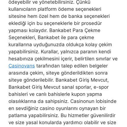
ödeyebilir ve yönetebilirsiniz. Çünkü
kullanıcıların platform ödeme seçenekleri
sitesine hem özel hem de banka seçenekleri
eklediği için bu seçeneklerle bir prosedür
yapması kolaydır. Bankabet Para Çekme
Seçenekleri, Bankabet ile para çekme
kurallarına uyduğunuzda oldukça kolay çekim
yapabilirsiniz. Kurallar, yalnızca paranın kendi
hesabınıza çekilmesini içerir, belirtilen sınırlar ve
Casinovans
tarafından talep edilen belgeler
arasında çekim, siteye gönderildikten sonra
siteye gönderilebilir. Bankabet Giriş Mevcut,
Bankabet Giriş Mevcut sanal sporlar, e-spor
bahisleri ve canlı bahislerle kupon yapma
olasılıklarına da sahipsiniz. Casinonun lobisinde
en sevdiğiniz casino oyunlarını oynayan bir
patlama yapabilirsiniz. Bu hizmetler güvenilirdir
ve size yasal konularda yardımcı olabilir ve size