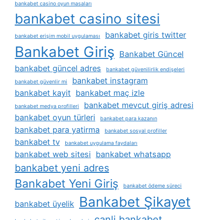
bankabet casino oyun masaları
bankabet casino sitesi
bankabet giris twitter
bankabet erişim mobil uygulaması
Bankabet Giriş
Bankabet Güncel
bankabet güncel adres
bankabet güvenilirlik endişeleri
bankabet instagram
bankabet güvenlir mi
bankabet kayit
bankabet maç izle
bankabet mevcut giriş adresi
bankabet medya profilleri
bankabet oyun türleri
bankabet para kazanın
bankabet para yatirma
bankabet sosyal profiller
bankabet tv
bankabet uygulama faydaları
bankabet web sitesi
bankabet whatsapp
bankabet yeni adres
Bankabet Yeni Giriş
bankabet ödeme süreci
Bankabet Şikayet
bankabet üyelik
canli bankabet