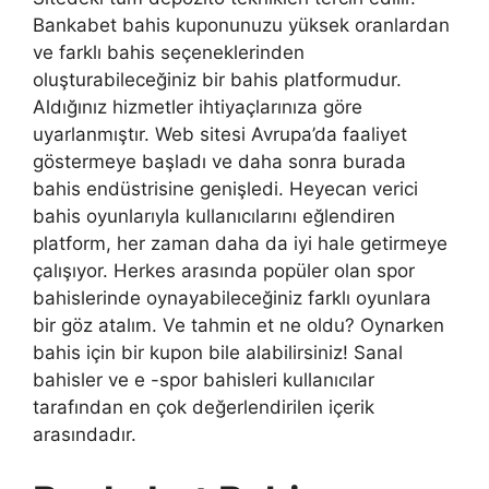
Bankabet bahis kuponunuzu yüksek oranlardan
ve farklı bahis seçeneklerinden
oluşturabileceğiniz bir bahis platformudur.
Aldığınız hizmetler ihtiyaçlarınıza göre
uyarlanmıştır. Web sitesi Avrupa’da faaliyet
göstermeye başladı ve daha sonra burada
bahis endüstrisine genişledi. Heyecan verici
bahis oyunlarıyla kullanıcılarını eğlendiren
platform, her zaman daha da iyi hale getirmeye
çalışıyor. Herkes arasında popüler olan spor
bahislerinde oynayabileceğiniz farklı oyunlara
bir göz atalım. Ve tahmin et ne oldu? Oynarken
bahis için bir kupon bile alabilirsiniz! Sanal
bahisler ve e -spor bahisleri kullanıcılar
tarafından en çok değerlendirilen içerik
arasındadır.