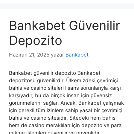
Bankabet Güvenilir
Depozito
Haziran 21, 2025
yazar
Bankabet
Bankabet güvenilir depozito Bankabet
depozitosu güvenilirdir. Ülkemizdeki çevrimiçi
bahis ve casino siteleri lisans sorunlarıyla karşı
karşıyadır, bu da birçok insan için güvensiz
görünmelerini sağlar. Ancak, Bankabet çalışmak
için gerekli tüm izinlere sahip yasal bir çevrimiçi
bahis ve casino sitesidir. Sitedeki hem bahis
hem de casino meraklıları için depozito ve para
çekme işlemleri güvenilir ve güvenlidir.