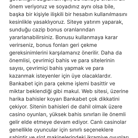
önem veriyoruz ve soyadınız aynı olsa bile,
başka bir kişiyle ilişkili bir hesabın kullanılmasını
kesinlikle yasaklıyoruz. Siteye yatırım yaparak,
sunduğu cazip bonus oranlarından
yararlanabilirsiniz. Bonusu kullanmaya karar
verirseniz, bonus fonları geri çekme
gereksinimlerini karşılamanız önerilir. Daha da
önemlisi, çevrimiçi bahis ve para sitelerinin
sayısı, çevrimiçi bahis yapmak ve para
kazanmak isteyenler için üye olacaklardır.
Bankabet için para çekme işlemi basittir ve
miktar beklendiği gibi makul. Web sitesi, üzerine
harika bahisler koyan Bankabet çok dikkatini
çekiyor. Sitenin bahisleri de dahil olmak üzere
casino oyunları, yüksek bahis sınırları ile önemli
gelir elde etmeye devam ediyor. Canlı casinolar
genellikle oyuncular için sınırlı seçeneklere
sahiptir ve slot makinelerindeki ikramiye oyunları