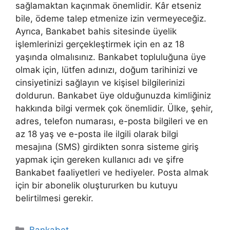
sağlamaktan kaçınmak önemlidir. Kâr etseniz
bile, ödeme talep etmenize izin vermeyeceğiz.
Ayrıca, Bankabet bahis sitesinde üyelik
işlemlerinizi gerçekleştirmek için en az 18
yaşında olmalısınız. Bankabet topluluğuna üye
olmak için, lütfen adınızı, doğum tarihinizi ve
cinsiyetinizi sağlayın ve kişisel bilgilerinizi
doldurun. Bankabet üye olduğunuzda kimliğiniz
hakkında bilgi vermek çok önemlidir. Ülke, şehir,
adres, telefon numarası, e-posta bilgileri ve en
az 18 yaş ve e-posta ile ilgili olarak bilgi
mesajına (SMS) girdikten sonra sisteme giriş
yapmak için gereken kullanıcı adı ve şifre
Bankabet faaliyetleri ve hediyeler. Posta almak
için bir abonelik oluştururken bu kutuyu
belirtilmesi gerekir.
Kategoriler
Bankabet