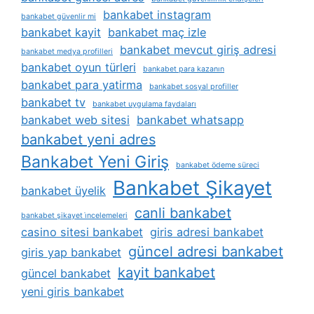
bankabet instagram
bankabet güvenlir mi
bankabet kayit
bankabet maç izle
bankabet mevcut giriş adresi
bankabet medya profilleri
bankabet oyun türleri
bankabet para kazanın
bankabet para yatirma
bankabet sosyal profiller
bankabet tv
bankabet uygulama faydaları
bankabet web sitesi
bankabet whatsapp
bankabet yeni adres
Bankabet Yeni Giriş
bankabet ödeme süreci
Bankabet Şikayet
bankabet üyelik
canli bankabet
bankabet şikayet i̇ncelemeleri
casino sitesi bankabet
giris adresi bankabet
güncel adresi bankabet
giris yap bankabet
kayit bankabet
güncel bankabet
yeni giris bankabet