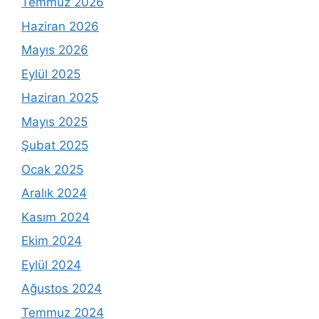
Temmuz 2026
Haziran 2026
Mayıs 2026
Eylül 2025
Haziran 2025
Mayıs 2025
Şubat 2025
Ocak 2025
Aralık 2024
Kasım 2024
Ekim 2024
Eylül 2024
Ağustos 2024
Temmuz 2024