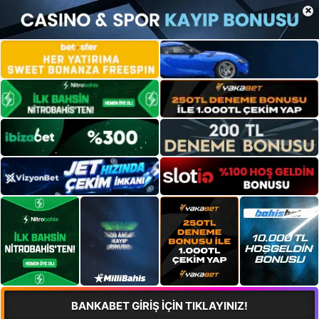
×
BANKABET GİRİŞ İÇİN TIKLAYINIZ!