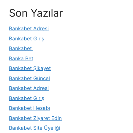
Son Yazılar
Bankabet Adresi
Bankabet Giriş
Bankabet
Banka Bet
Bankabet Şikayet
Bankabet Güncel
Bankabet Adresi
Bankabet Giriş
Bankabet Hesabı
Bankabet Ziyaret Edin
Bankabet Site Üyeliği