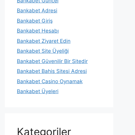
Bankabet Güncel
Bankabet Adresi
Bankabet Giriş
Bankabet Hesabı
Bankabet Ziyaret Edin
Bankabet Site Üyeliği
Bankabet Güvenilir Bir Sitedir
Bankabet Bahis Sitesi Adresi
Bankabet Casino Oynamak
Bankabet Üyeleri
Kategoriler